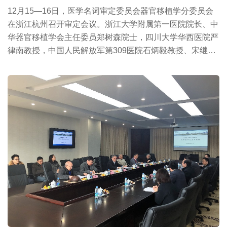
12月15—16日，医学名词审定委员会器官移植学分委员会
在浙江杭州召开审定会议。浙江大学附属第一医院院长、中
华器官移植学会主任委员郑树森院士，四川大学华西医院严
律南教授，中国人民解放军第309医院石炳毅教授、宋继勇
教授，武汉大...